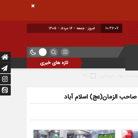
10:36:08
امروز : جمعه - ۱۶ مرداد - ۱۴۰۵
تازه های خبری
ایی
۶۴ میلیارد تومان تسهیلات اشتغالزایی به مددجویان کمیته امداد شهرضا پرداخت شد
احب الزمان(عج) اسلام آباد