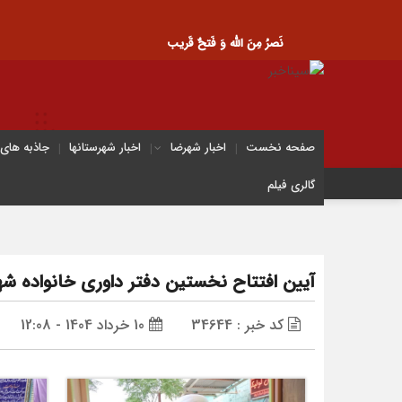
نَصرُ مِنَ الله وَ فَتحٌ قَریب
صفحه نخست
اخبار شهرضا
اخبار شهرستانها
جاذبه های
گالری فیلم
آیین افتتاح نخستین دفتر داوری خانواده 
کد خبر : 34644
10 خرداد 1404 - 12:08