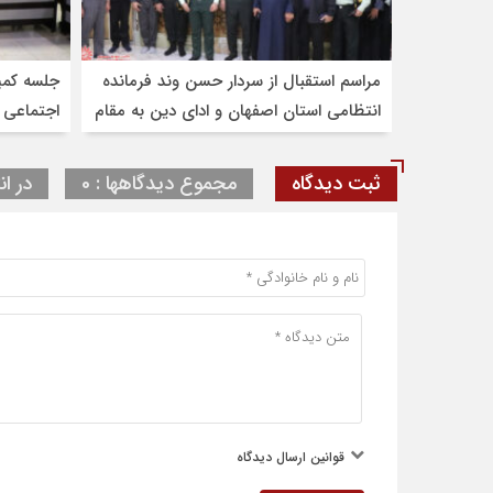
مراسم استقبال از سردار حسن وند فرمانده
جلسه کمی
انتظامی استان اصفهان و ادای دین به مقام
اجتماعی 
شامخ شهدا و امامزاده شاهرضا(ع)
ثبت دیدگاه
مجموع دیدگاهها : 0
در ان
قوانین ارسال دیدگاه