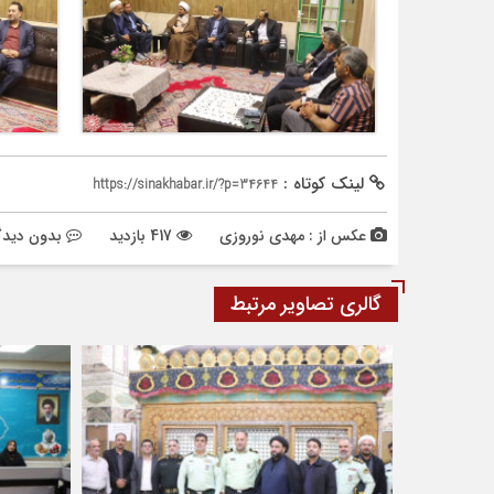
لینک کوتاه :
https://sinakhabar.ir/?p=34644
عکس از : مهدی نوروزی
417 بازدید
بدون دیدگ
گالری تصاویر مرتبط