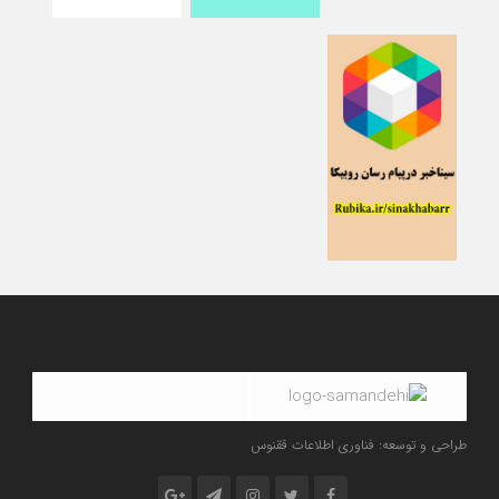
طراحی و توسعه: فناوری اطلاعات ققنوس