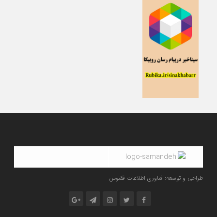
طراحی و توسعه: فناوری اطلاعات ققنوس