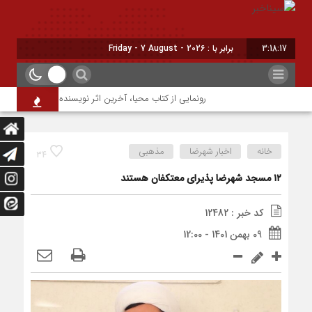
3:18:18
برابر با : Friday - 7 August - 2026
رونمایی از کتاب محیا، آخرین اثر نویسنده جوان شهرضایی
خانه
اخبار شهرضا
مذهبی
34
۱۲ مسجد شهرضا پذیرای معتکفان هستند
کد خبر : 12482
09 بهمن 1401 - 12:00