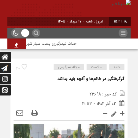
15:22:19
امروز : شنبه - ۱۷ مرداد - ۱۴۰۵
احداث فیدرگیری پست سیار شهرک رازی؛ گامی مؤثر در 
خانه
سلامت
مجله سرگرمی
20
گرگرفتگی در خانم‌ها و آنچه باید بدانند
کد خبر : 23698
02 آذر 1402 - 12:53