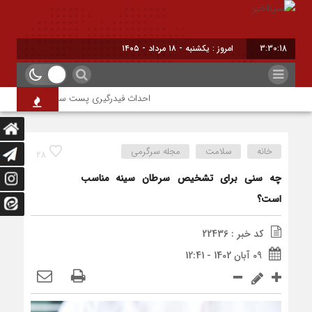
3:30:19
امروز : یکشنبه - ۱۸ مرداد - ۱۴۰۵
احداث فیدرگیری پست سیار شهرک رازی؛ گامی 
خانه
سلامت
مجله سرگرمی
28
چه سنی برای تشخیص سرطان سینه مناسب
است؟
کد خبر : 22436
09 آبان 1402 - 12:41