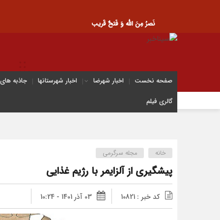
نَصرُ مِنَ الله وَ فَتحٌ قَریب
صفحه نخست
اخبار شهرضا
اخبار شهرستانها
جاذبه های
گالری فیلم
خانه
مجله سرگرمی
پیشگیری از آلزایمر با رژیم غذایی
کد خبر : 10821
03 آذر 1401 - 10:24