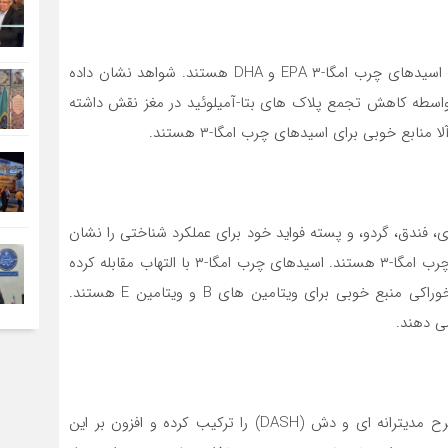
ماهی های چرب و جلبک دریایی بهترین منابع برای دریافت اسیدهای چرب امگا-۳ EPA و DHA هستند. شواهد نشان داده
مر به واسطه کاهش تجمع پلاک های بتا-آمیلوئید در مغز نقش داشته
بع خوبی برای اسیدهای چرب امگا-۳ هستند.
ی، فندق، گردو، و پسته فواید خود برای عملکرد شناختی را نشان
داده اند زیرا این مواد غذایی نیز منبع خوبی برای اسیدهای چرب امگا-۳ هستند. اسیدهای چرب امگا-۳ با التهاب مقابله کرده
و به جریان خون بهتر کمک می کنند. همچنین، مغزهای خوراکی منبع خوبی برای ویتامین های B و ویتامین E هستند.
ی دهند.
رژیم غذایی مایند (MIND) عناصر کلیدی دو رژیم غذایی مطرح مدیترانه ای و دش (DASH) را ترکیب کرده و افزون بر این