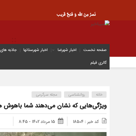
نَصرُ مِنَ الله وَ فَتحٌ قَریب
صفحه نخست
اخبار شهرضا
اخبار شهرستانها
جاذبه های
گالری فیلم
خانه
روانشناسی
مجله سرگرمی
ویژگی‌هایی که نشان می‌دهند شما باهوش 
کد خبر : 18504
15 مرداد 1402 - 8:45