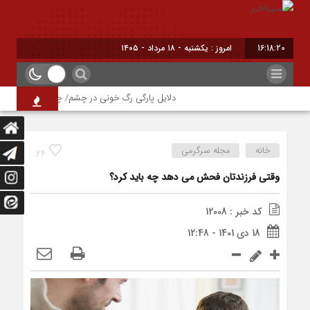
16:18:21
برابر با : Sun
دلایل پارگی رگ خونی در چشم/ چه موقع باید به پزشک م
خانه
مجله سرگرمی
24
وقتی فرزندتان فحش می دهد چه باید کرد؟
کد خبر : 12008
18 دی 1401 - 12:48