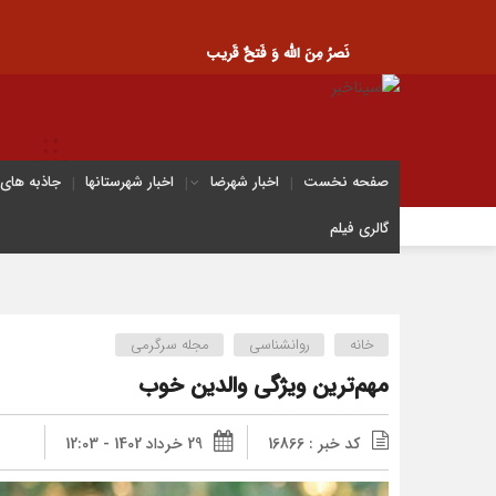
نَصرُ مِنَ الله وَ فَتحٌ قَریب
صفحه نخست
اخبار شهرضا
اخبار شهرستانها
جاذبه های
گالری فیلم
خانه
روانشناسی
مجله سرگرمی
مهم‌ترین ویژگی والدین خوب
کد خبر : 16866
29 خرداد 1402 - 12:03