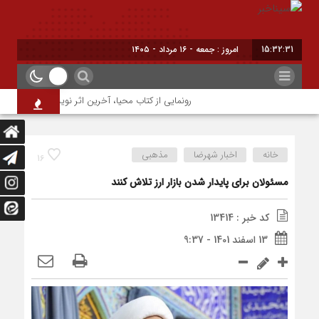
15:32:31
برا
رونمایی از کتاب محیا، آخرین اثر نویسنده جوان شهرضا
خانه
اخبار شهرضا
مذهبی
16
مسئولان برای پایدار شدن بازار ارز تلاش کنند
کد خبر : 13414
13 اسفند 1401 - 9:37