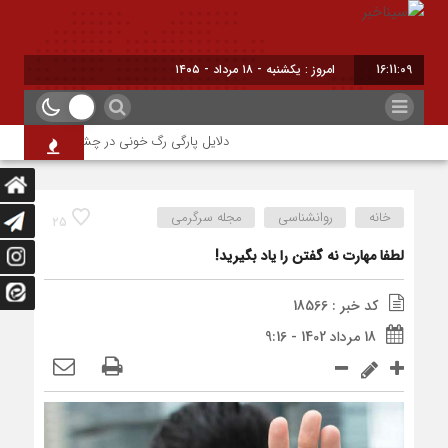
16:11:09
امروز : یکشنبه - ۱۸ مرداد - ۱۴۰۵
دلایل پارگی رگ خونی در چشم/ چه موقع باید به
خانه
روانشناسی
مجله سرگرمی
25
لطفا مهارت نه گفتن را یاد بگیرید!
کد خبر : 18566
18 مرداد 1402 - 9:16