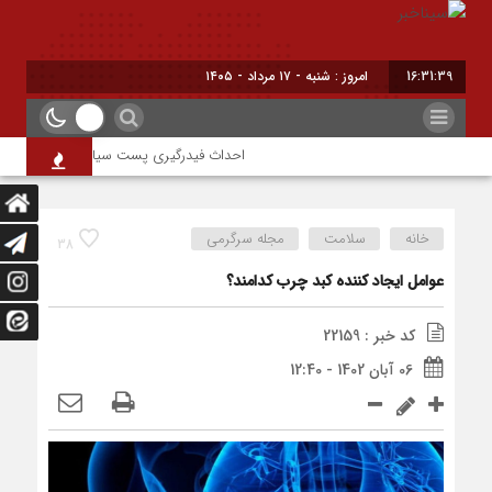
16:31:40
امروز : شنبه - ۱۷ مرداد - ۱۴۰۵
احداث فیدرگیری پست سیار شهرک رازی؛ گامی م
خانه
سلامت
مجله سرگرمی
38
عوامل ایجاد کننده کبد چرب کدامند؟
کد خبر : 22159
06 آبان 1402 - 12:40