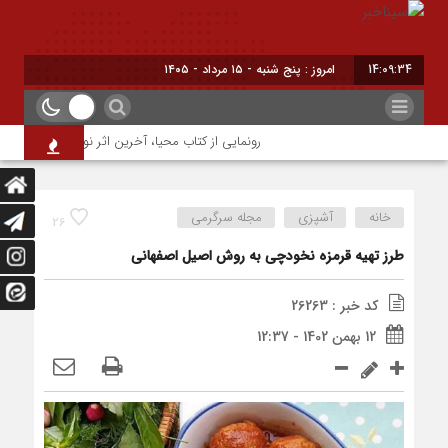
14:09:34
امروز : پنج شنبه - ۱۵ مرداد - ۱۴۰۵
رونمایی از کتاب محیا، آخرین اثر نویسنده جوان شهرض
خانه
آشپزی
مجله سرگرمی
26
طرز تهیه قرمزه نخودچی به روش اصیل اصفهانی
کد خبر : 26263
12 بهمن 1402 - 12:37