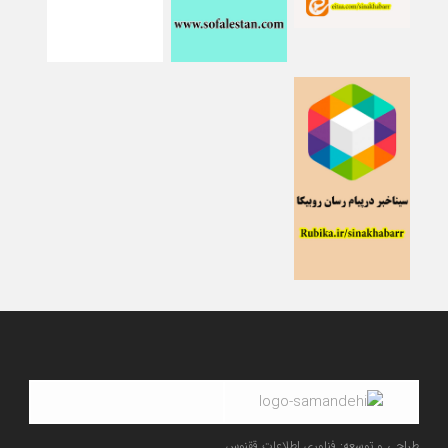
طراحی و توسعه: فناوری اطلاعات ققنوس