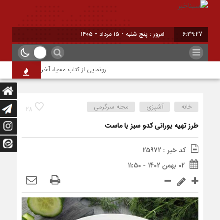
6:39:28
امروز : پنج شنبه - ۱۵ مرداد - ۱۴۰۵
رونمایی از کتاب محیا، آخرین اثر نویسنده ج
خانه
آشپزی
مجله سرگرمی
28
طرز تهیه بورانی کدو سبز با ماست
کد خبر : 25972
02 بهمن 1402 - 11:50