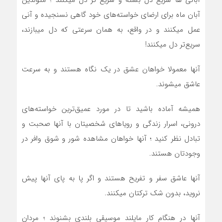
آبان ماه براي ارضاي خواسته‌هاي خود گاهي نسنجيده و آني
عمل ميکنند و در واقع، به همان سرعتي که دل میبازند،
سريع‌تر دل ميکنند!
آنها معمولا خواهان عشق در يک نگاه هستند و به سرعت
عاشق ميشوند.
هميشه آماده باشيد تا در مورد عميق‌ترين خواسته‌هاي
دروني، اسرار زندگي و روياهاي شخصيتان با آنها صحبت و
تبادل نظر کنيد ؛ آنها خواهان مشاهده شور و شوق وافر در
وجودتان هستند.
آنها عاشق سفر و تفريح هستند و اگر پا به پاي آنها پيش
نرويد، بدون شک ترکتان ميکنند.
آنها در هنگام کار مايلند موسيقي بلندي بشنوند ؛ مردان