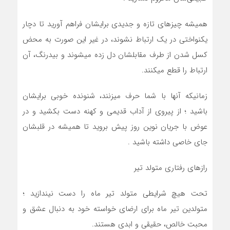
هميشه چيزهاي تازه و جديدي برايشان فراهم آوريد تا دچار
يکنواختي در يک ارتباط نشوند، در غير اين صورت به محض
کسل شدن از طرف مقابلشان دل زده ميشوند و بيدرنگ، آن
ارتباط را قطع ميکنند.
زمانيکه آنها با شما حرف ميزنند، شنونده خوبي برايشان
باشيد ؛ از پيروي از آداب قديمي و کهنه دست بکشيد و در
عوض با جريان نوين روز پيش برويد تا هميشه در قلبشان
جاي خاصي داشته باشيد .
رازهای رفتاری متولد تیر
تحت هيچ شرايطي متولد تير ماه را دست نيندازيد ؛
متولدين تير ماه براي ارضاي خواسته خود به دنبال عشق و
محبت خالص، حقيقي و ابدي هستند.