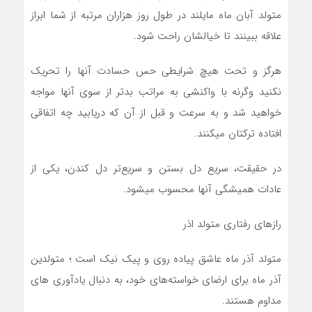
متولد آبان ماه مايلند در طول روز هزاران مرتبه از شما ابراز
علاقه ببينند تا خيالشان راحت شود.
هرگز و تحت هيچ شرايطي حس حسادت آنها را تحريک
نکنيد وگرنه با واکنشي به مراتب بدتر از سوي آنها مواجه
خواهيد شد و به سرعت و قبل از آن که دريابيد چه اتفاقي
افتاده ترکتان ميکنند.
در حقيقت، سريع دل بستن و سريع‌تر دل کندن، يکي از
عادات هميشگي آنها محسوب ميشود.
رازهای رفتاری متولد اذر
متولد آذر ماه عاشق پياده روی و پيک نيک است ؛ متولدين
آذر ماه براي ارضاي خواسته‌هاي خود، به دنبال يادآوری ‌هاي
مداوم هستند.