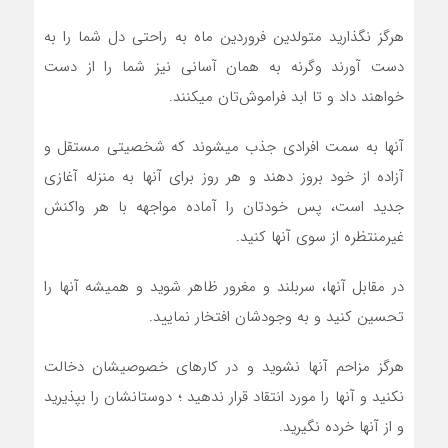
هرگز نگذاريد متولدین فروردين ماه به راحتي دل شما را به
دست آورند وگرنه به همان آساني نيز شما را از دست
خواهند داد و تا ابد فراموش‌تان ميکنند.
آنها به سمت افرادي جذب ميشوند که شخصيتي مستقل و
آزاده از خود بروز دهند و هر روز براي آنها به منزله آغازي
جديد است، پس خودتان را آماده مواجهه با هر واکنش
غيرمنتظره از سوي آنها کنيد.
در مقابل آنها، سربلند و مغرور ظاهر شويد و هميشه آنها را
تحسين کنيد و به وجودشان افتخار نماييد.
هرگز مزاحم آنها نشويد و در کارهاي خصوصيشان دخالت
نکنيد و آنها را مورد انتقاد قرار ندهيد ؛ دوستانشان را بپذيريد
و از آنها خرده نگيريد.