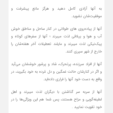
به آنها آزادي کامل دهيد و هرگز مانع پيشرفت و
موفقيت‌شان نشويد.
آنها از پياده‌روی ‌هاي طولاني در کنار ساحل و مناطق خوش
آب و هوا و ييلاقي لذت ميبرند ؛ آنها از سفرهاي کوتاه و
پيک‌نيکي لذت میبرند و مايلند تعطيلات آخر هفته‌شان را
خارج از شهر سپري کنند.
آنها از افراد سرزنده، پرتحرک، شاد و پرشور خوششان مي‌آيد
و اگر در کنارشان حالت غمگين و دل مُرده به خود بگيريد، در
واقع به دست خود آنها را فراري داده‌ايد.
آنها از سربه سر گذاشتن با ديگران لذت ميبرند و اهل
لطيفه‌گويي و مزاح هستند، پس شما هم اين ويژگي‌ها را در
خود تقويت نماييد .