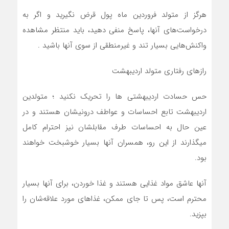
هرگز از متولد فروردین ماه پول قرض نگيريد و اگر به
درخواست‌هاي آنها، پاسخ منفي دهيد، بايد منتظر مشاهده
واکنش‌هايي بسيار تند و غيرمنطقي از سوي آنها باشيد .
رازهای رفتاری متولد اردیبهشت
حس حسادت ارديبهشتی ها را تحريک نکنيد ؛ متولدين
ارديبهشت تابع احساسات و عواطف درونيشان هستند و در
عين حال به احساسات طرف مقابلشان نيز احترام کامل
ميگذارند از اين رو، همسران آنها بسيار خوشبخت خواهند
بود.
آنها عاشق مواد غذايي هستند و غذا خوردن، براي آنها بسيار
محترم است، پس تا جاي ممکن، غذاهاي مورد علاقه‌شان را
بپزيد.