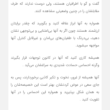
گفت و گو با اطرافيان هستند، ولي دوست ندارند که طرف
مقابلشان را در چنين وضعيتي مشاهده کنند.
همواره به آنها ابراز علاقه کنيد و بگوييد که چقدر برايتان
ارزشمند هستند چون اگر به آنها بي‌اعتنايي و بی‌توجهي نشان
دهيد، بي‌درنگ با طغيان‌هاي بي‌امان و غيرقابل کنترل آنها
مواجهه ميشويد.
هميشه کاري کنيد که آنها در کانون توجهات قرار بگيرند
وگرنه احساس حسادت شديدي به سراغشان مي‌آيد .
آنها هميشه از غرور، نخوت و تکبر کاذبي برخوردارند، پس به
جاي سعي در عوض کردنشان بهتر است اين خصيصه‌شان را
به همان شکل بپذيريد و همواره اين احساس را در آنها
تقويت کنيد .