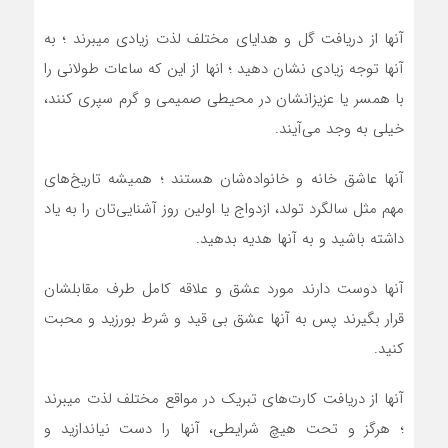
آنها از دريافت گل و هداياي مختلف لذت زيادی ميبرند ؛ به
آنها توجه زيادي نشان دهيد ؛ انها از اين که ساعات طولاني را
با همسر يا عزيزانشان در محيطي صميمي و گرم سپري کنند،
خيلي به وجد می‌آيند.
آنها عاشق خانه و خانواده‌شان هستند ؛ هميشه تاريخ‌هاي
مهم مثل سالگرد تولد، ازدواج يا اولين روز آشنايي‌تان را به ياد
داشته باشيد و به آنها هديه بدهيد.
آنها دوست دارند مورد عشق و علاقه کامل طرف مقابلشان
قرار بگيرند پس به آنها عشق بی قيد و شرط بورزيد و محبت
کنيد.
آنها از دريافت کارت‌هاي تبريک در مواقع مختلف لذت ميبرند
؛ هرگز و تحت هيچ شرايطي، آنها را دست نياندازيد و