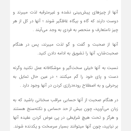
آنها از چيزهاي پيش‌بيني نشده و غيرمترقبه لذت ميبرند و
دوست دارند که گاه و بيگاه غافلگير شوند ؛ آنها در کل از هر
چيز نامتعارف و منحصر به فردي به وجد مي‌آيند .
آنها از صحبت و گفت و گو لذت ميبرند، پس در هنگام
صحبت‌شان، آنها را تشويق به ادامه دادن کنيد.
نسبت به آنها خيلي سخت‌گير و موشکافانه عمل نکنيد وگرنه
دست و پاي خود را گم ميکنند ؛ در عين حال تمايل به
پرحرفي و به اصطلاح روده‌درازي کردن در آنها وجود دارد .
در هنگام صحبت از آنها حسابي مراقب سخناني باشيد که به
زبان مي‌آوريد، چون بيش از حد حساس و نکته‌سنج هستند
و هرگز و تحت هيچ شرايطي در پی عوض کردن عقيده آنها
بر نياييد، چون آنها ميتوانند بسيار سرسخت و يکدنده شوند.