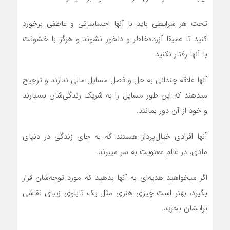
تحت هر شرايطي بايد با آنها احساساتي و عاطفي برخورد
کنيد تا عميقا آزرده‌خاطر و دلخور نشوند و هرگز با خشونت
با آنها رفتار نکنيد.
آنها علاقه چندانی به حل و فصل مسايل مالي ندارند و ترجيح
ميدهند که اين طور مسايل را به شريک زندگي‌شان بسپارند
و خود از آن دور بمانند.
آنها افرادي خيال‌پرداز هستند که به جاي زندگي در دنياي
مادي، در عالم معنويت به سر ميبرند.
اگر میخواهيد هديه‌اي به آنها بدهيد که مورد توجه‌شان قرار
بگيرد، بهتر است چيزي هنري مثل يک تابلوي زيباي نقاشي
برايشان بخريد.