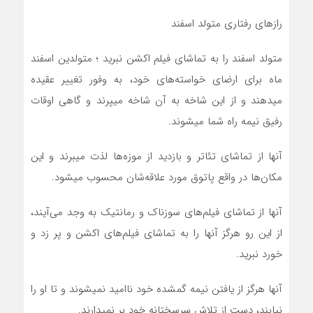
رازهای رفتاری متولد اسفند
متولد اسفند را به تماشاي فيلم اکشن نبريد ؛ متولدين اسفند
ماه براي ارضاي خواسته‌هاي خود، به وفور تغيير عقيده
میدهند و از اين شاخه به آن شاخه ميپرند و گاهي اوقات
رفيق نيمه راه شما ميشوند.
آنها از تماشاي تئاتر و بازديد از موزه‌ها لذت ميبرند و اين
مکان‌ها در واقع پاتوق مورد علاقه‌شان محسوب ميشود.
آنها از تماشاي فيلم‌هاي سوزناک و رمانتيک به وجد مي‌آيند،
از اين رو هرگز آنها را به تماشاي فيلم‌هاي اکشن و پر زد و
خورد نبريد.
آنها هرگز از يافتن نيمه گمشده خود نااميد نمیشوند و تا او را
نيابند، دست از تلاش سرسختانه خود بر نميدارند.