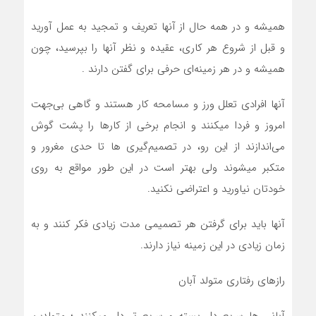
هميشه و در همه حال از آنها تعريف و تمجيد به عمل آوريد
و قبل از شروع هر کاري، عقيده و نظر آنها را بپرسيد، چون
هميشه و در هر زمينه‌اي حرفي براي گفتن دارند .
آنها افرادي تعلل ورز و مسامحه کار هستند و گاهي بي‌جهت
امروز و فردا ميکنند و انجام برخي از کارها را پشت گوش
می‌اندازند از اين رو، در تصميم‌گيری ها تا حدي مغرور و
متکبر ميشوند ولي بهتر است در اين طور مواقع به روي
خودتان نياوريد و اعتراضي نکنيد.
آنها بايد براي گرفتن هر تصميمي مدت زيادي فکر کنند و به
زمان زيادي در اين زمينه نياز دارند.
رازهای رفتاری متولد آبان
آباني ها سريع دل بسته و سريع تر دل ميکنند ؛ متولدين