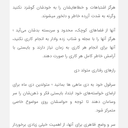
هرگز اشتباهات و خطاهايشان را به خودشان گوشزد نکنيد
وگرنه به شدت آزرده خاطر و دلخور ميشوند.
آنها از فضاهاي کوچک، محدود و سربسته بدشان مي‌آيد ؛
هرگز آنها را با عجله و شتاب زده وادار به انجام کاري نکنيد،
آنها براي انجام هر کاري به زمان نياز دارند و بايستي با
آرامش خاطر کامل هر کاري را صورت دهند.
رازهای رفتاری متولد دی
سرقول خود به دی ماهی ها بمانيد ؛ متولدين دي ماه براي
ارضاي خواسته‌هاي خود ابتدا، بايستي فکر و ذهن‌شان را سر
وسامان دهند تا توجه و حواسشان روي موضوع خاصي
متمرکز شود.
سر و وضع ظاهري براي آنها، از اهميت خيلي زيادي برخوردار