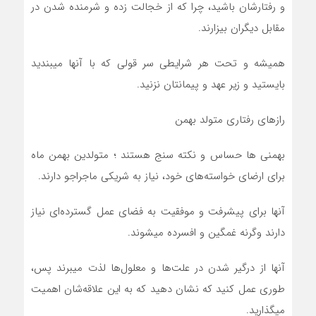
و رفتارشان باشيد، چرا که از خجالت زده و شرمنده شدن در
مقابل ديگران بيزارند.
هميشه و تحت هر شرايطي سر قولي که با آنها ميبنديد
بايستيد و زير عهد و پيمانتان نزنيد.
رازهای رفتاری متولد بهمن
بهمنی ها حساس و نکته سنج هستند ؛ متولدين بهمن ماه
براي ارضاي خواسته‌هاي خود، نياز به شريکي ماجراجو دارند.
آنها براي پيشرفت و موفقيت به فضاي عمل گسترده‌اي نياز
دارند وگرنه غمگين و افسرده ميشوند.
آنها از درگير شدن در علت‌ها و معلول‌ها لذت میبرند پس،
طوري عمل کنيد که نشان دهيد که به اين علاقه‌شان اهميت
ميگذاريد.