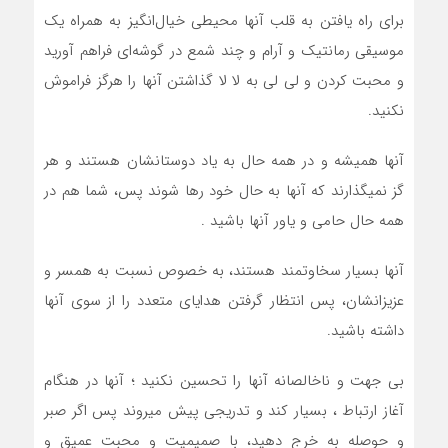
براي راه يافتن به قلب آنها محيطي خيال‌انگيز به همراه يک
موسيقي رمانتيک و آرام و چند شمع در گوشه‌اي فراهم آوريد
و محبت کردن و لی لی به لا لا گذاشتن آنها را هرگز فراموش
نکنيد.
آنها هميشه و در همه حال به ياد دوستانشان هستند و هر
گز نميگذارند که آنها به حال خود رها شوند پس، شما هم در
همه حال حامي و ياور آنها باشيد .
آنها بسيار سخاوتمند هستند، به خصوص نسبت به همسر و
عزيزانشان، پس انتظار گرفتن هداياي متعدد را از سوي آنها
داشته باشيد.
بی ‌جهت و ناخالصانه آنها را تحسين نکنيد ؛ آنها در هنگام
آغاز ارتباط ، بسيار کند و تدريجي پيش ميروند پس اگر صبر
و حوصله به خرج دهيد، با صميميت و محبت عميق و