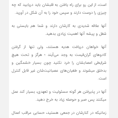
است، از اين رو براي راه يافتن به قلبشان بايد دريابيد که چه
چيزي را دوست دارند و سپس خود را به آن شکل در آوريد.
آنها علاقه شديدي به کارشان دارند و شما هم بايستي به
شغل و پيشه آنها اهميت زيادي بدهيد.
آنها خواهان دريافت هديه هستند، ولي تنها از گرفتن
کادوهاي گران‌قيمت به وجد مي‌آيند ؛ هرگز و تحت هيچ
شرايطي اعصابشان را خرد نکنيد چون بسيار خشمگين و
بدخلق ميشوند و طغيان‌هاي عصبانيت‌شان غير قابل کنترل
است.
آنها در پذيرفتن هر گونه مسئوليت و تعهدي، بسيار کند عمل
ميکنند پس صبر و حوصله زياد به خرج دهيد.
زمانيکه در کنارشان در جمعي هستيد، حسابي مراقب اعمال