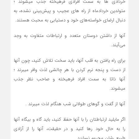
خردادی ها به سمت افرادي فرهيخته جذب ميشوند ؛
متولدين خردادماه از راه هاي عجيب و پيش‌بيني نشده، به
دنبال ارضاي خواسته‌هاي خود و دستيابي به محبت هستند.
آنها از داشتن دوستان متعدد و ارتباطات متفاوت به وجد
مي‌آيند.
براي راه يافتن به قلب آنها، بايد سخت تلاش کنيد، چون آنها
از دست و پنجه نرم کردن با هر چالشي لذت وافر ميبرند ؛
آنها ذاتا به سمت افراد فرهيخته و صاحب نظر جذب
ميشوند.
آنها از گفت ‌و گوهاي طولاني شب هنگام لذت ميبرند .
اگر مايليد ارتباطتان را با آنها حفظ کنيد، بايد گاه و بيگاه آنها
را به حال خود رها کنيد و در حقيقت، آنها را از آزادي
طبيعي‌شان محروم نسازيد .