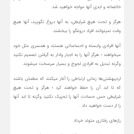
خالصانه و ابدی آنها مواجه خواهيد شد.
هرگز و تحت هيچ شرايطي، به آنها دروغ نگوييد، آنها هيچ
وقت نميتوانند افراد دروغگو را ببخشند.
آنها افرادي وابسته و احساساتي هستند و همسري مثل خود
ميخواهند ؛ هرگز آنها را به اجبار وادار به گرفتن تصميم نکنيد
وگرنه تبديل به افرادي لجوج و بسيار سرسخت ميشوند.
ارديبهشتي‌ها زماني ارتباطي را آغاز ميکنند که مطمئن باشند
که تا ابد آن را حفظ خواهند کرد ؛ هرگز و تحت هيچ
شرايطي حس حسادت آنها را تحريک نکنيد وگرنه تا ابد آنها
را از دست خواهيد داد .
رازهای رفتاری متولد خرداد