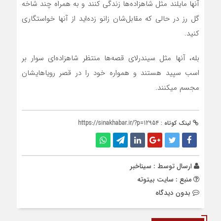
آنها مايلند مثل شاهزاده‌ها زندگي کنند و به همراه چند شاخه
گل رز در حالي که مقابل‌شان زانو زده‌ايد از آنها خواستگاري
کنيد.
بله، آنها مثل سيندرلاي قصه‌ها منتظر شاهزاده‌اي سوار بر
اسب سپيد هستند و همواره خود را در قصر روياهايشان
مجسم ميکنند.
لینک کوتاه :
https://sinakhabar.ir/?p=12954
ارسال توسط :
سیناخبر
منبع : سایت بیتوته
بدون دیدگاه