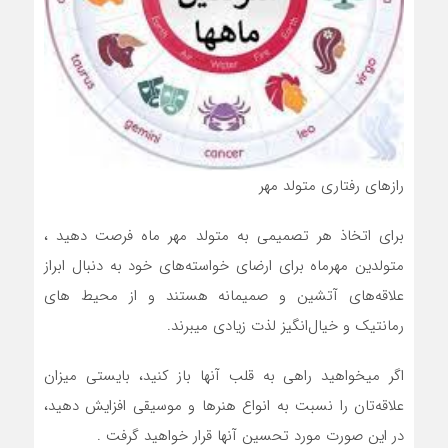
رازهای رفتاری متولد مهر
برای اتخاذ هر تصميمی به متولد مهر ماه فرصت دهيد ،
متولدين مهرماه براي ارضاي خواسته‌هاي خود به دنبال ابراز
علاقه‌هاي آتشين و صميمانه هستند و از محيط هاي
رمانتيک و خيال‌انگيز لذت زيادي ميبرند.
اگر ميخواهيد راهي به قلب آنها باز کنيد، بايستي ميزان
علاقه‌تان را نسبت به انواع هنرها و موسيقي افزايش دهيد،
در اين صورت مورد تحسين آنها قرار خواهيد گرفت .