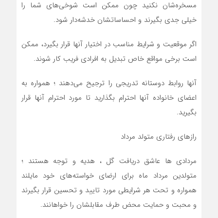
مسخره‌شان نکنيد چون ممکن است شوخي‌هاي شما را
خيلي جدي بگيرند و احساساتشان خدشه‌دار شود.
اگر موقعيت و شرايط مناسب در اختيار آنها قرار بگيرد، ممکن
است برخي مواقع خاص تبديل به افرادي فريب کار شوند.
آنها روابط دوستانه تدريجي را ترجيح مي‌دهند ؛ همواره به
اعضاي خانواده آنها احترام بگذاريد تا مورد احترام آنها قرار
بگيريد.
رازهای رفتاری متولد مرداد
مردادی ها عاشق دريافت گل ، هديه و توجه هستند ؛
متولدين مرداد ماه براي ارضاي خواسته‌هاي خود مايلند
همواره و تحت هر شرايطي مورد تاييد و تحسين قرار بگيرند
و محبت و حمايت محض طرف مقابلشان را خواهانند.