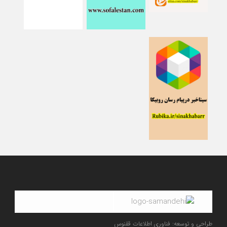
طراحی و توسعه: فناوری اطلاعات ققنوس