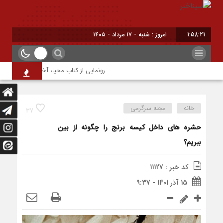
1:58:21
برابر با : Saturday - 8 August - 2026
رونمایی از کتاب محیا، آخرین اثر نویسنده جو
خانه
مجله سرگرمی
37
حشره های داخل کیسه برنج را چگونه از بین
ببریم؟
کد خبر : 11127
15 آذر 1401 - 9:37