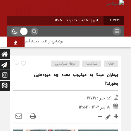
4:31:32
امروز : شنبه - ۱۷ مرداد - ۱۴۰۵
رونمایی از کتاب محیا، آخرین اثر نویسنده ج
خانه
سلامت
مجله سرگرمی
24
بیماران مبتلا به میکروب معده چه میوه‌هایی
بخورند؟
کد خبر : 17719
18 تیر 1402 - 12:52