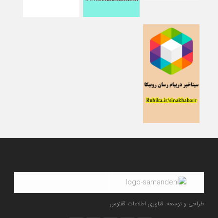
طراحی و توسعه: فناوری اطلاعات ققنوس