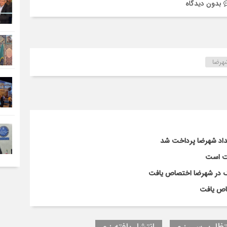
بدون دیدگاه
هرضا
لت است
تظار بررسی : 0
انتشار یافته : 0