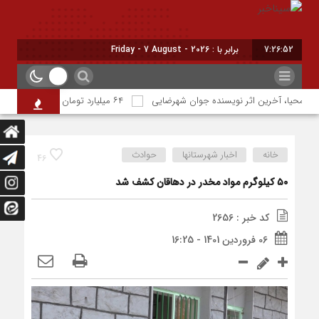
7:26:53
برابر با : Friday - 7 August - 2026
اب محیا، آخرین اثر نویسنده جوان شهرضایی
۶۴ میلیارد تومان تسهیلات اشتغالزایی به مددجویان کمیته امداد شهرضا پرداخت شد
خانه
اخبار شهرستانها
حوادث
46
۵۰ کیلوگرم مواد مخدر در دهاقان کشف شد
کد خبر : 2656
06 فروردین 1401 - 16:25