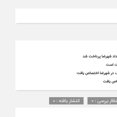
لت است
تظار بررسی : 0
انتشار یافته : 0