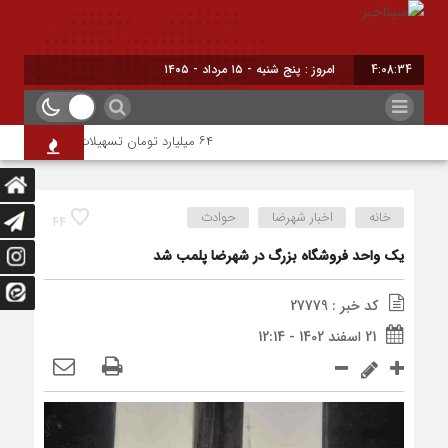
4:08:34
امروز : پنج شنبه - ۱۵ مرداد - ۱۴۰۵
۶۴ میلیارد تومان تسهیلات اشتغالزایی به مددجویان کمیته امداد شهرضا پرداخت شد
خانه
اخبار شهرضا
حوادث
44
یک واحد فروشگاه بزرگ در شهرضا پلمب شد
کد خبر : 27779
21 اسفند 1402 - 12:14