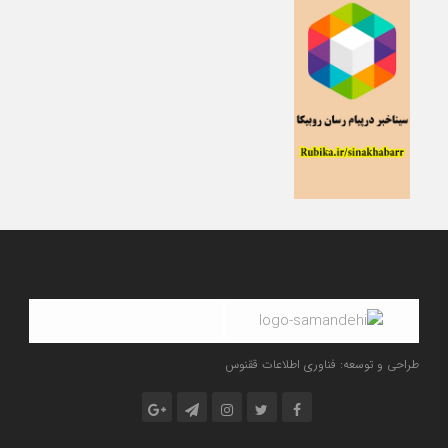
طراحی و توسعه: فناوری اطلاعات ققنوس