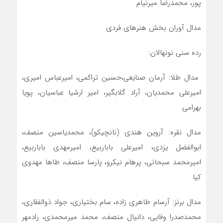
پور، محمدرضا میرنیام
مدال آوران بخش هنرهای فردی
رده سنی نونهالان:
مدال طلا: آرمان صنایعی،حسین تراکمی، امیرعباس امیری،
امیرعلی محمدیان، آراد گلابگیر، امیر ارشیا عباسیان، پویا
بهرامی
مدال نقره: آروین هندی (نانچیکو)، محمدیاسین منصف،
ابوالفضل یزدی، امیرعلی باباربیع، امیرمهدی باباربیع،
امیرمحمد سبحانی، پرهام نیکرو، پارسا منصف، طاها مهدوی
کیا
مدال برنز: آرسام طاهری زاده، سام بختیاری، جواد ذوالفقاری،
محمدصدرا وفایی، دانیال منصف، محمد میرمحمدی، رادمهر