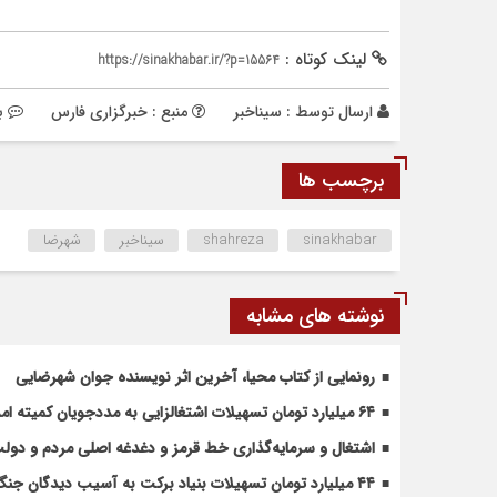
لینک کوتاه :
https://sinakhabar.ir/?p=15564
ارسال توسط :
سیناخبر
منبع : خبرگزاری فارس
ب
برچسب ها
sinakhabar
shahreza
سیناخبر
شهرضا
نوشته های مشابه
رونمایی از کتاب محیا، آخرین اثر نویسنده جوان شهرضایی
۶۴ میلیارد تومان تسهیلات اشتغالزایی به مددجویان کمیته امداد شهرضا پرداخت شد
اشتغال و سرمایه‌گذاری خط قرمز و دغدغه اصلی مردم و دو
۴۴ میلیارد تومان تسهیلات بنیاد برکت به آسیب دیدگان جنگ در شهرضا اختصاص یافت