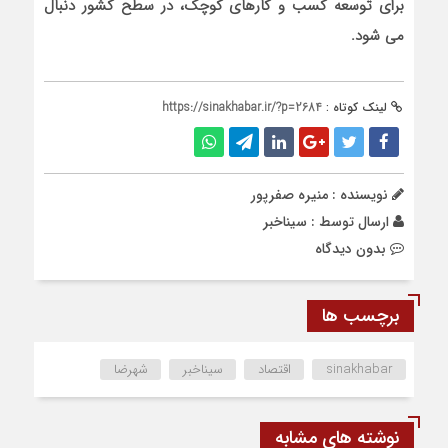
برای توسعه کسب و کارهای کوچک، در سطح کشور دنبال
می شود.
لینک کوتاه :
https://sinakhabar.ir/?p=2684
نویسنده : منیره صفرپور
ارسال توسط :
سیناخبر
بدون دیدگاه
برچسب ها
sinakhabar
اقتصاد
سیناخبر
شهرضا
نوشته های مشابه