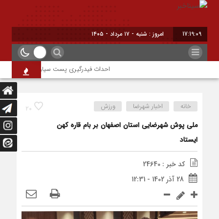
17:19:09
امروز : شنبه - ۱۷ مرداد - ۱۴۰۵
احداث فیدرگیری پست سیار شهرک رازی؛ گامی م
خانه
اخبار شهرضا
ورزش
20
ملی پوش شهرضایی استان اصفهان بر بام قاره کهن
ایستاد
کد خبر : 24640
28 آذر 1402 - 12:31