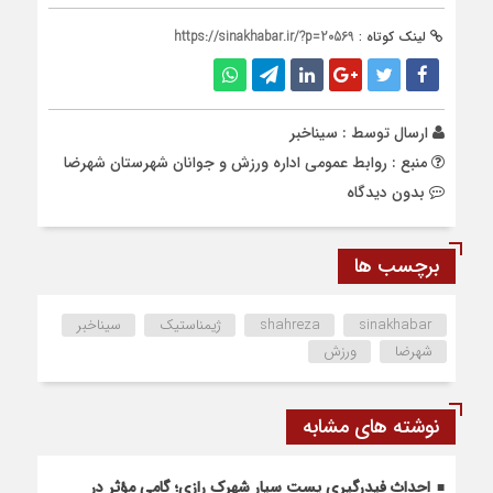
لینک کوتاه :
https://sinakhabar.ir/?p=20569
ارسال توسط :
سیناخبر
منبع : روابط عمومی اداره ورزش و جوانان شهرستان شهرضا
بدون دیدگاه
برچسب ها
sinakhabar
shahreza
ژیمناستیک
سیناخبر
شهرضا
ورزش
نوشته های مشابه
احداث فیدرگیری پست سیار شهرک رازی؛ گامی مؤثر در