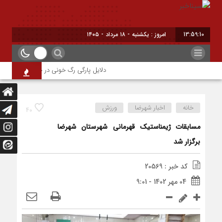
13:59:11
امروز : یکشنبه - ۱۸ مرداد - ۱۴۰۵
دلایل پارگی رگ خونی در چشم/ چه موقع باید
خانه
اخبار شهرضا
ورزش
40
مسابقات ژیمناستیک قهرمانی شهرستان شهرضا
برگزار شد
کد خبر : 20569
04 مهر 1402 - 9:01