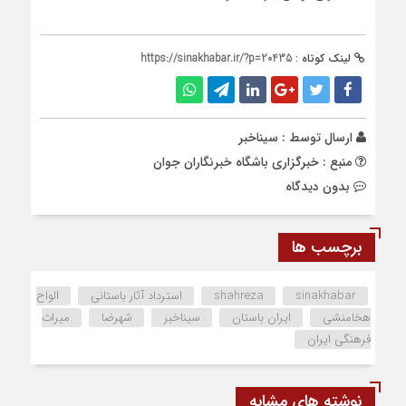
لینک کوتاه :
https://sinakhabar.ir/?p=20435
ارسال توسط :
سیناخبر
منبع : خبرگزاری باشگاه خبرنگاران جوان
بدون دیدگاه
برچسب ها
sinakhabar
shahreza
استرداد آثار باستانی
الواح
هخامنشی
ایران باستان
سیناخبر
شهرضا
میراث
فرهنگی ایران
نوشته های مشابه