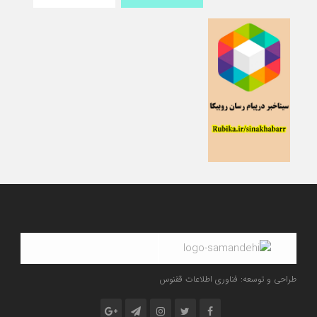
طراحی و توسعه: فناوری اطلاعات ققنوس