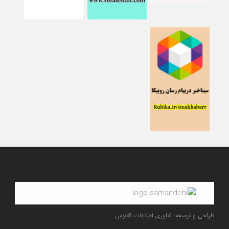
طراحی و توسعه: فناوری اطلاعات ققنوس