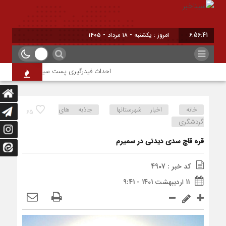
6:56:41
امروز : یکشنبه - ۱۸ مرداد - ۱۴۰۵
احداث فیدرگیری پست سیار شهرک رازی؛ گامی 
خانه
اخبار شهرستانها
جاذبه های
65
گردشگری
قره قاچ سدی دیدنی در سمیرم
کد خبر : 4907
11 اردیبهشت 1401 - 9:41