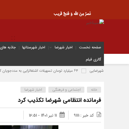
نَصرُ مِنَ الله وَ فَتحٌ قَریب
صفحه نخست
اخبار شهرضا
اخبار شهرستانها
جاذبه های
گالری فیلم
ه جوان شهرضایی
۶۴ میلیارد تومان تسهیلات اشتغالزایی به مددجویان کمیته امداد شهرضا پرداخت شد
خانه
اجتماعی و فرهنگی
اخبار شهرضا
فرمانده انتظامی شهرضا تکذیب کرد
کد خبر : 9111
11 تیر 1401 - 16:51