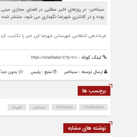
بوده و در کلانتری شهرضا نگهداری می شود، منتشر شده
فرماندهی انتظامی شهرستان شهرضا این خبر را تکذیب کر
لینک کوتاه :
https://sinakhabar.ir/?p=9111
ارسال توسط :
سیناخبر
منبع : پلیس
بدون دیدگ
برچسب ها
sinakhabar
shahreza
سیناخبر
شهرضا
نوشته های مشابه