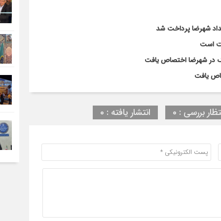
لت است
تظار بررسی : 0
انتشار یافته : 0