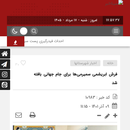
17:57:37
امروز : شنبه - ۱۷ مرداد - ۱۴۰۵
احداث فیدرگیری پست سیار شهرک رازی؛ گامی 
خانه
اخبار شهرستانها
30
فرش ابریشمی سمیرمی‌ها برای جام جهانی بافته
شد
کد خبر : 10983
09 آذر 1401 - 11:15