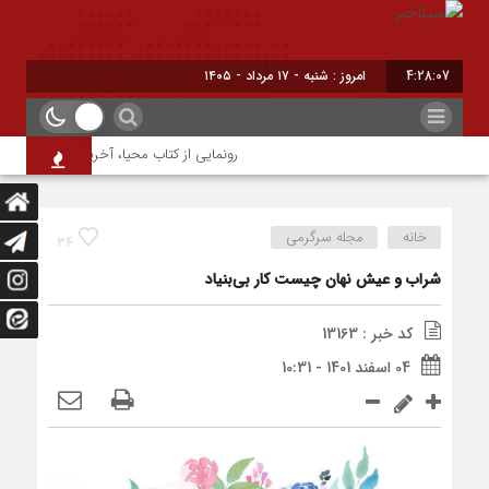
4:28:07
امروز : شنبه - ۱۷ مرداد - ۱۴۰۵
رونمایی از کتاب محیا، آخرین اثر نویسنده ج
خانه
مجله سرگرمی
34
شراب و عیش نهان چیست کار بی‌بنیاد
کد خبر : 13163
04 اسفند 1401 - 10:31