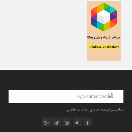
طراحی و توسعه: فناوری اطلاعات ققنوس