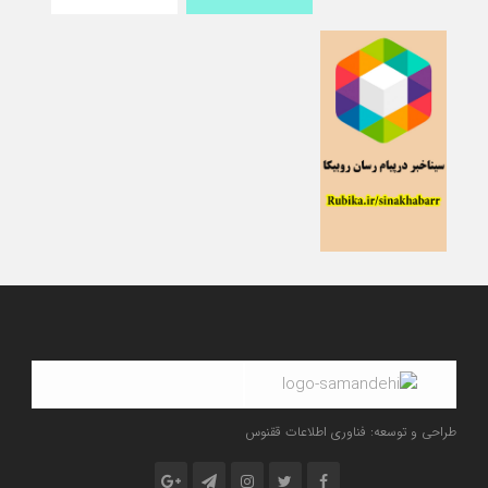
طراحی و توسعه: فناوری اطلاعات ققنوس