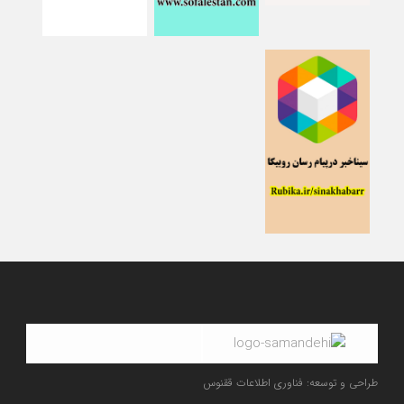
طراحی و توسعه: فناوری اطلاعات ققنوس