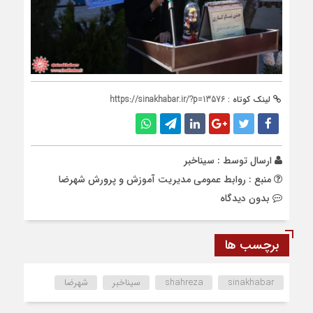
لینک کوتاه :
https://sinakhabar.ir/?p=13576
ارسال توسط :
سیناخبر
منبع : روابط عمومی مدیریت آموزش و پرورش شهرضا
بدون دیدگاه
برچسب ها
sinakhabar
shahreza
سیناخبر
شهرضا