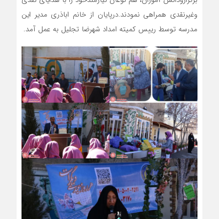
برگزارودانش آموزان، هم نوعان نیازمندخود را با هدایای نقدی
وغیرنقدی همراهی نمودند.درپایان از خانم اباذری مدیر این
مدرسه توسط رییس کمیته امداد شهرضا تجلیل به عمل آمد.