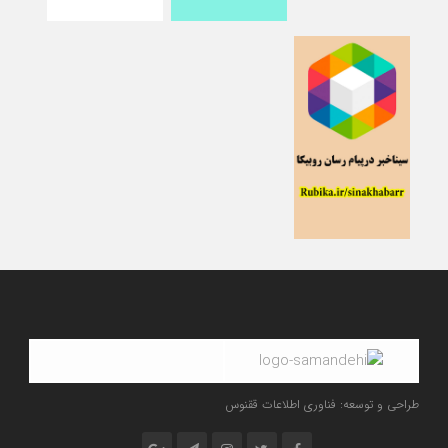
طراحی و توسعه: فناوری اطلاعات ققنوس