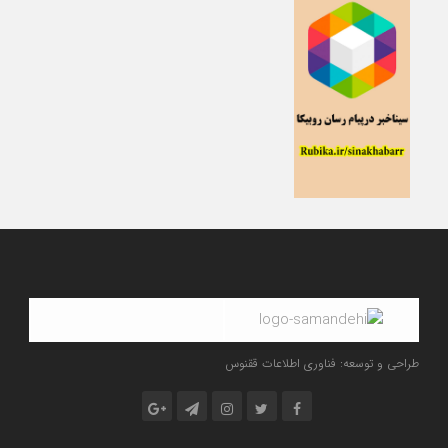
طراحی و توسعه: فناوری اطلاعات ققنوس