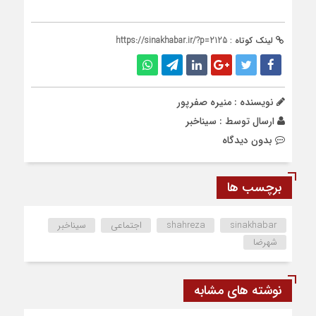
لینک کوتاه :
https://sinakhabar.ir/?p=2125
نویسنده : منیره صفرپور
ارسال توسط :
سیناخبر
بدون دیدگاه
برچسب ها
sinakhabar
shahreza
اجتماعی
سیناخبر
شهرضا
نوشته های مشابه