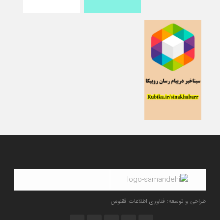
طراحی و توسعه: فناوری اطلاعات ققنوس