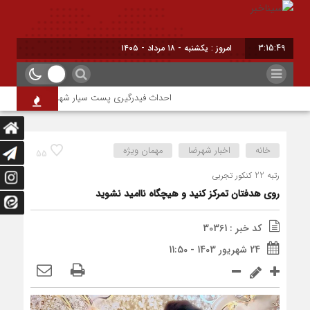
3:15:50
امروز : یکشنبه - ۱۸ مرداد - ۱۴۰۵
احداث فیدرگیری پست سیار شهرک رازی؛ گامی مؤثر د
خانه
اخبار شهرضا
مهمان ویژه
55
رتبه 22 کنکور تجربی
روی هدفتان تمرکز کنید و هیچگاه ناامید نشوید
کد خبر : 30361
24 شهریور 1403 - 11:50