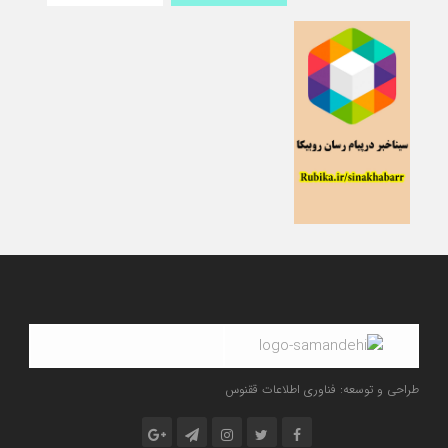
طراحی و توسعه: فناوری اطلاعات ققنوس