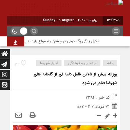
13:42:10
برابر با : Sunday - 9 August - 2026
دلایل پارگی رگ خونی در چشم/ چه موقع باید به پزشک مراجعه کنیم؟
خانه
اجتماعی و فرهنگی
اخبار شهرضا
32
روزانه بیش از ۷۵تن فلفل دلمه ای از گلخانه های
شهرضا صادر می شود
کد خبر : 7384
02 مرداد 1401 - 11:07