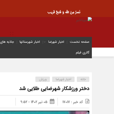
نَصرُ مِنَ الله وَ فَتحٌ قَریب
صفحه نخست
اخبار شهرضا
اخبار شهرستانها
جاذبه های
گالری فیلم
خانه
اخبار شهرضا
ورزش
دختر ورزشکار شهرضایی طلایی شد
کد خبر : 17017
05 تیر 1402 - 9:52