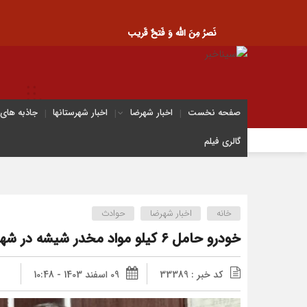
نَصرُ مِنَ الله وَ فَتحٌ قَریب
صفحه نخست
اخبار شهرضا
اخبار شهرستانها
جاذبه های
گالری فیلم
خانه
اخبار شهرضا
حوادث
خودرو حامل ۶ کیلو مواد مخدر شیشه در شهرضا توقیف شد
کد خبر : 33389
09 اسفند 1403 - 10:48