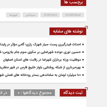
برچسب ها
sinakhabar
shahreza
سیناخبر
شهرضا
نوشته های مشابه
احداث فیدرگیری پست سیار شهرک رازی؛ گامی مؤثر در پاید
حسین نوری دونده شهرضایی بر سکوی سوم جام بلاروس؛ شروع
موفقیت وزنه برداران شهرضا در رقابت های استان اصفهان
بهره‌برداری از شبکه روشنایی بلوار خلیج فارس در شهر منظریه
۱۰۰ میلیارد تومان به ساماندهی بستر رودخانه های فصلی شهرضا و دهاقان اختصاص یافت
ثبت دیدگاه
مجموع دیدگاهها : 0
در ان