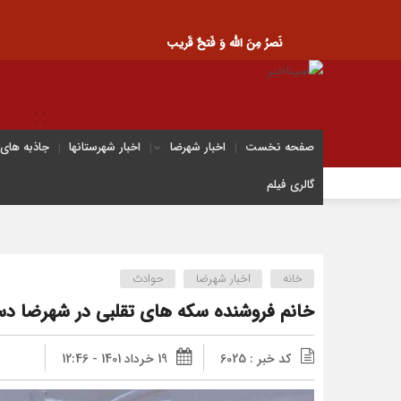
نَصرُ مِنَ الله وَ فَتحٌ قَریب
صفحه نخست
اخبار شهرضا
اخبار شهرستانها
جاذبه های
گالری فیلم
خانه
اخبار شهرضا
حوادث
خانم فروشنده سکه های تقلبی در شهرضا دس
کد خبر : 6025
19 خرداد 1401 - 12:46