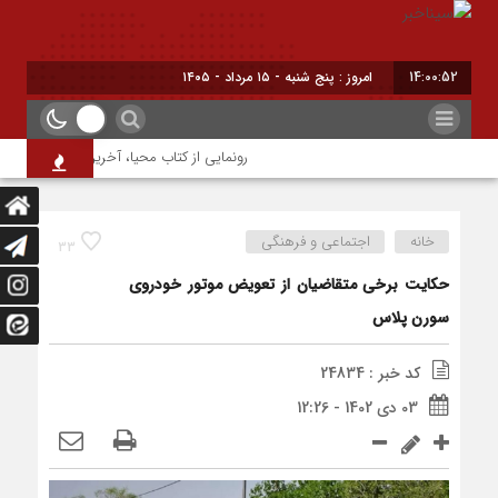
14:00:52
امروز : پنج شنبه - ۱۵ مرداد - ۱۴۰۵
رونمایی از کتاب محیا، آخرین اثر نویسنده جو
خانه
اجتماعی و فرهنگی
33
حکایت برخی متقاضیان از تعویض موتور خودروی
سورن پلاس
کد خبر : 24834
03 دی 1402 - 12:26