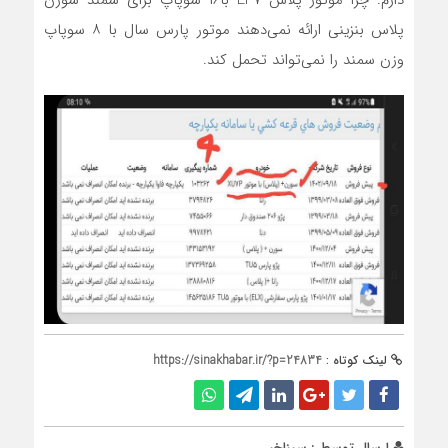
دارم. چرا موتور پلاس EF۷ با۱۶ سوپاپ برای سمند سورن
پلاس بنزینی ارائه نمی‌دهند موتور پارس سال با ۸ سوپاپ
وزن سمند را نمی‌تواند تحمل کند.
لینک کوتاه :
https://sinakhabar.ir/?p=24834