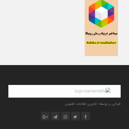
طراحی و توسعه: فناوری اطلاعات ققنوس