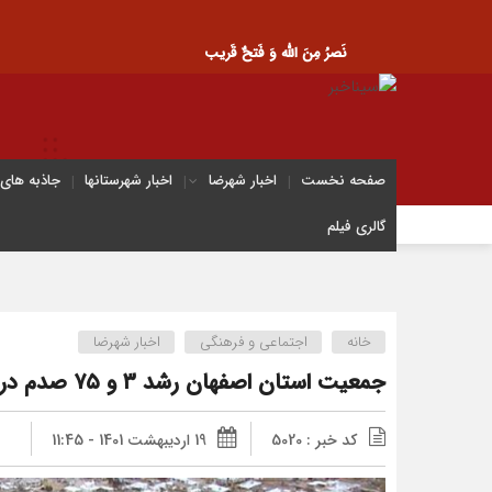
نَصرُ مِنَ الله وَ فَتحٌ قَریب
صفحه نخست
اخبار شهرضا
اخبار شهرستانها
جاذبه های
گالری فیلم
خانه
اجتماعی و فرهنگی
اخبار شهرضا
جمعیت استان اصفهان رشد ۳ و ۷۵ صدم درصدی دارد
کد خبر : 5020
19 اردیبهشت 1401 - 11:45