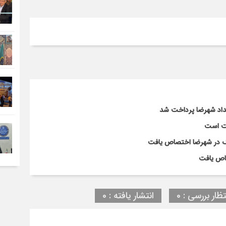
لت است
تظار بررسی : 0
انتشار یافته : 0