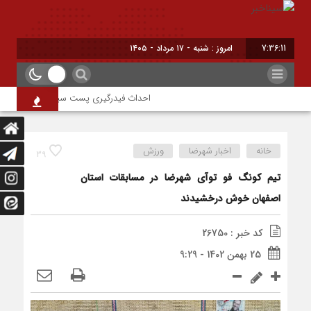
7:36:11
امروز : شنبه - ۱۷ مرداد - ۱۴۰۵
احداث فیدرگیری پست سیار شهرک رازی؛ گامی 
خانه
اخبار شهرضا
ورزش
39
تیم کونگ فو توآی شهرضا در مسابقات استان
اصفهان خوش درخشیدند
کد خبر : 26750
25 بهمن 1402 - 9:29