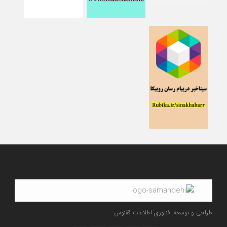
طراحی و توسعه: فناوری اطلاعات ققنوس