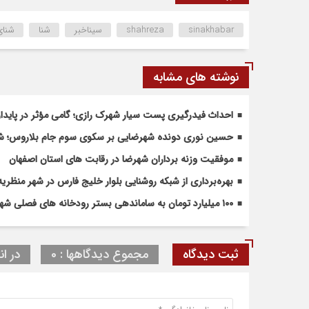
sinakhabar
shahreza
سیناخبر
شنا
شنای
نوشته های مشابه
احداث فیدرگیری پست سیار شهرک رازی؛ گامی مؤثر در پاید
حسین نوری دونده شهرضایی بر سکوی سوم جام بلاروس؛ شروع
موفقیت وزنه برداران شهرضا در رقابت های استان اصفهان
بهره‌برداری از شبکه روشنایی بلوار خلیج فارس در شهر منظریه
۱۰۰ میلیارد تومان به ساماندهی بستر رودخانه های فصلی شهرضا و دهاقان اختصاص یافت
ثبت دیدگاه
مجموع دیدگاهها : 0
در ان