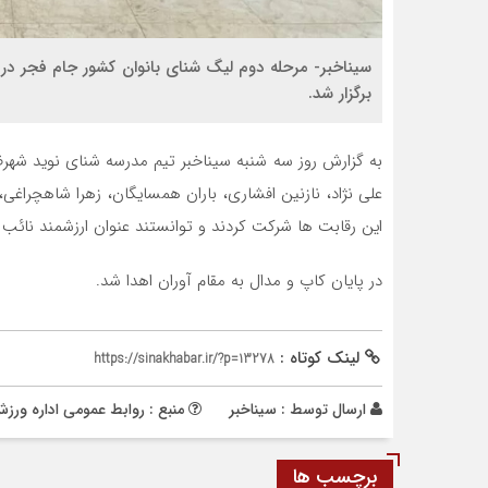
سیناخبر- مرحله دوم ليگ شنای بانوان کشور جام فجر در ر
برگزار شد.
به گزارش روز سه شنبه سیناخبر تیم مدرسه شناي نويد شهرض
علی نژاد، نازنین افشاری، باران همسایگان، زهرا شاهچراغی
این رقابت ها شرکت کردند و توانستند عنوان ارزشمند نائب
در پایان کاپ و مدال به مقام آوران اهدا شد.
لینک کوتاه :
https://sinakhabar.ir/?p=13278
ارسال توسط :
سیناخبر
منبع : روابط عمومی اداره ور
برچسب ها