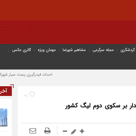
 گردشگری
مجله سرگرمی
مشاهیر شهرضا
مهمان ویژه
گالری عکس
احداث فیدرگیری پست سیار شهرک رازی؛ گامی م
آخر
37
تدار بر سکوی دوم لیگ کشور