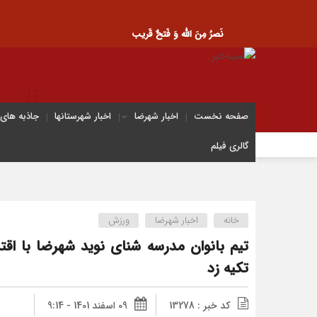
نَصرُ مِنَ الله وَ فَتحٌ قَریب
صفحه نخست
اخبار شهرضا
اخبار شهرستانها
جاذبه های
گالری فیلم
خانه
اخبار شهرضا
ورزش
تیم بانوان مدرسه شنای نوید شهرضا با اق
تکیه زد
کد خبر : 13278
09 اسفند 1401 - 9:14