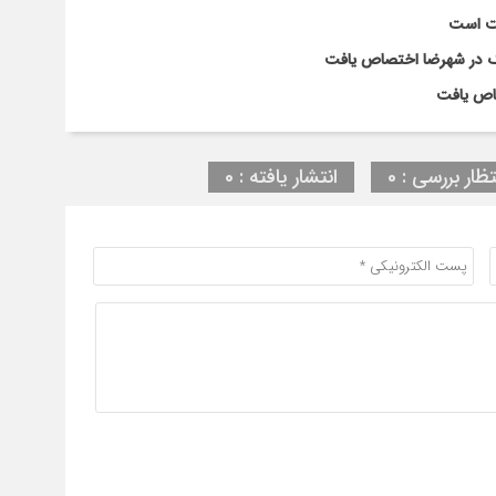
لت است
تظار بررسی : 0
انتشار یافته : 0