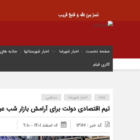
نَصرُ مِنَ الله وَ فَتحٌ قَریب
صفحه نخست
اخبار شهرضا
اخبار شهرستانها
جاذبه های
گالری فیلم
خانه
اخبار شهرضا
مذهبی
تیم اقتصادی دولت برای آرامش بازار شب عید
کد خبر : 13166
06 اسفند 1401 - 9:10