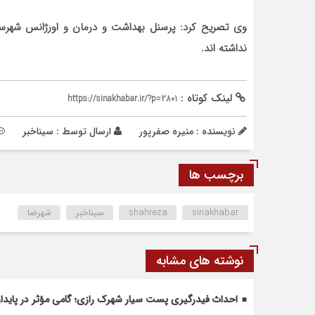
وی تصریح کرد: پرسنل بهداشت و درمان و اورژانس شهر
نداشته اند.
لینک کوتاه :
https://sinakhabar.ir/?p=2801
نویسنده : منیره صفرپور
ارسال توسط :
سیناخبر
برچسب ها
sinakhabar
shahreza
سیناخبر
شهرضا
نوشته های مشابه
احداث فیدرگیری پست سیار شهرک رازی؛ گامی مؤثر در پاید