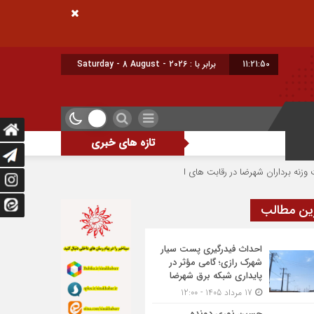
11:21:51
امروز : شنبه - ۱۷ مرداد - ۱۴۰۵
تازه های خبری
شهرضا در رقابت های استان اصفهان
بهره‌برداری از شبکه روشنایی بلوار خلیج فار
ین مطالب
احداث فیدرگیری پست سیار
شهرک رازی؛ گامی مؤثر در
پایداری شبکه برق شهرضا
17 مرداد 1405 - 12:00
حسین نوری دونده